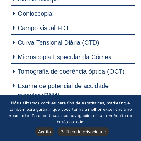
Gonioscopia
Campo visual FDT
Curva Tensional Diária (CTD)
Microscopia Especular da Córnea
Tomografia de coerência óptica (OCT)
Exame de potencial de acuidade
macular (PAM)
Nós utilizamos cookies para fins de estatísticas, marketing e
Paquimetria corneana
também para garantir que você tenha a melhor experiência no
nosso site. Para continuar sua navegação, clique em Aceito no
botão ao lado.
Retinografia simples
Tire suas dúvidas
Aceito
Política de privacidade
Topografia Corneana